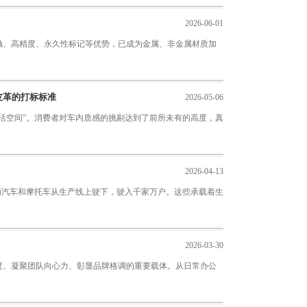
2026-06-01
触、高精度、永久性标记等优势，已成为金属、非金属材质加
皮革的打标标准
2026-05-06
活空间”。消费者对车内质感的挑剔达到了前所未有的高度，真
2026-04-13
辆汽车和摩托车从生产线上驶下，驶入千家万户。这些承载着生
2026-03-30
度、凝聚团队向心力、彰显品牌格调的重要载体。从日常办公