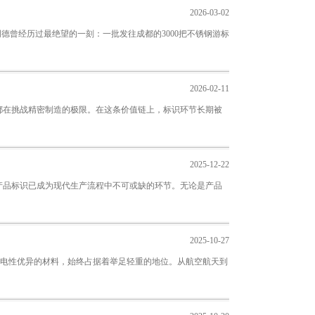
2026-03-02
德曾经历过最绝望的一刻：一批发往成都的3000把不锈钢游标
2026-02-11
都在挑战精密制造的极限。在这条价值链上，标识环节长期被
2025-12-22
产品标识已成为现代生产流程中不可或缺的环节。无论是产品
2025-10-27
导电性优异的材料，始终占据着举足轻重的地位。从航空航天到