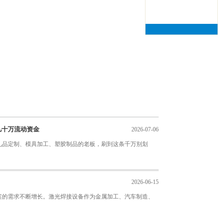
几十万流动资金
2026-07-06
礼品定制、模具加工、塑胶制品的老板，刷到这条千万别划
2026-06-15
案的需求不断增长。激光焊接设备作为金属加工、汽车制造、