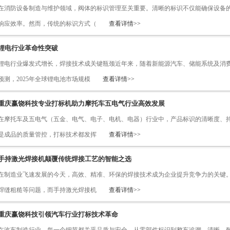
在消防设备制造与维护领域，阀体的标识管理至关重要。清晰的标识不仅能确保设备
响应效率。然而，传统的标识方式（
查看详情>>
锂电行业革命性突破
锂电行业爆发式增长，焊接技术成关键瓶颈近年来，随着新能源汽车、储能系统及消
预测，2025年全球锂电池市场规模
查看详情>>
重庆赢饶科技专业打标机助力摩托车五电气行业高效发展
在摩托车及五电气（五金、电气、电子、电机、电器）行业中，产品标识的清晰度、
是成品的质量管控，打标技术都发挥
查看详情>>
手持激光焊接机颠覆传统焊接工艺的智能之选
在制造业飞速发展的今天，高效、精准、环保的焊接技术成为企业提升竞争力的关键
焊缝粗糙等问题，而手持激光焊接机
查看详情>>
重庆赢饶科技引领汽车行业打标技术革命