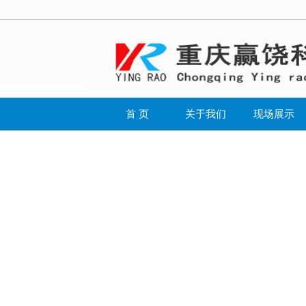
首 页
关于我们
现场展示
联系我们